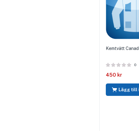
Kemtvätt Canad
0
450
kr
Lägg till