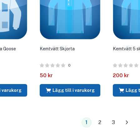
a Goose
Kemtvätt Skjorta
Kemtvätt 5 sk
0
50
kr
200
kr
 i varukorg
Lägg till i varukorg
Lägg t
1
2
3