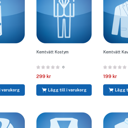
Kemtvätt Kostym
Kemtvätt Kav
0
299
kr
199
kr
 i varukorg
Lägg till i varukorg
Lägg t