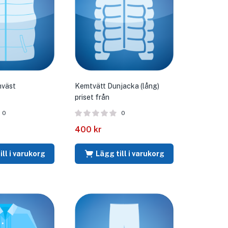
nväst
Kemtvätt Dunjacka (lång)
priset från
0
0
400
kr
ill i varukorg
Lägg till i varukorg