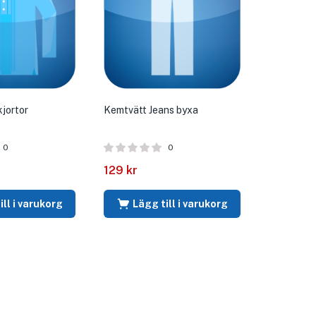
jortor
Kemtvätt Jeans byxa
0
0
129
kr
ill i varukorg
Lägg till i varukorg