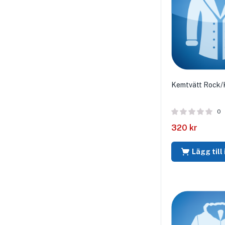
Kemtvätt Rock/
0
320
kr
Lägg till