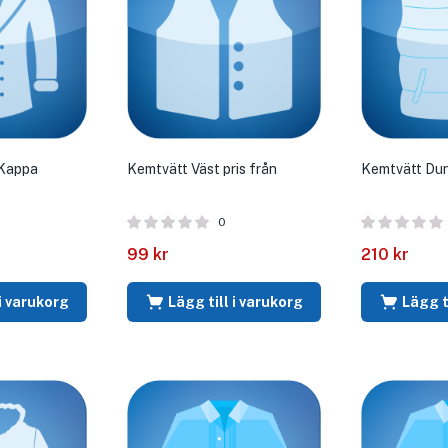
Kappa
Kemtvätt Väst pris från
Kemtvätt Du
0
99
kr
210
kr
 i varukorg
Lägg till i varukorg
Lägg t