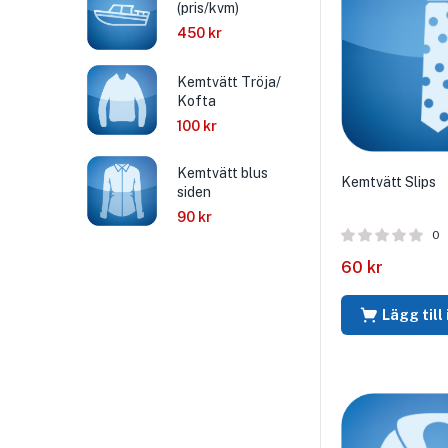
(pris/kvm)
450
kr
Kemtvätt Tröja/
Kofta
100
kr
Kemtvätt blus
Kemtvätt Slips
siden
90
kr
0
60
kr
Lägg till