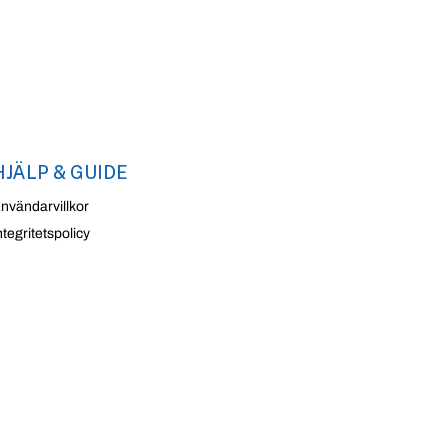
HJÄLP & GUIDE
nvändarvillkor
ntegritetspolicy
0