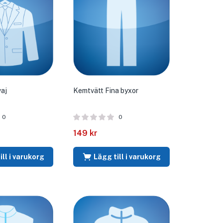
aj
Kemtvätt Fina byxor
0
0
149
kr
ill i varukorg
Lägg till i varukorg